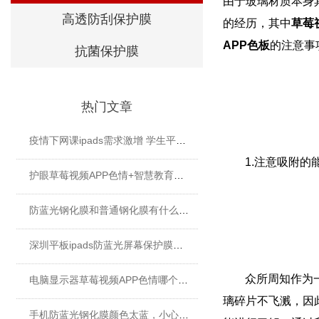
由于玻璃材质本身
高透防刮保护膜
的经历，其中
草莓
APP色板
的注意事
抗菌保护膜
热门文章
疫情下网课ipads需求激增 学生平板护眼贴膜找哪家好？
1.
注意吸附的
护眼草莓视频APP色情+智慧教育平板 给孩子健康光明的未来
防蓝光钢化膜和普通钢化膜有什么不一样？
深圳平板ipads防蓝光屏幕保护膜定制厂家
众所周知作为
电脑显示器草莓视频APP色情哪个牌子好？
璃碎片不飞溅，因
手机防蓝光钢化膜颜色太蓝，小心买了假货！