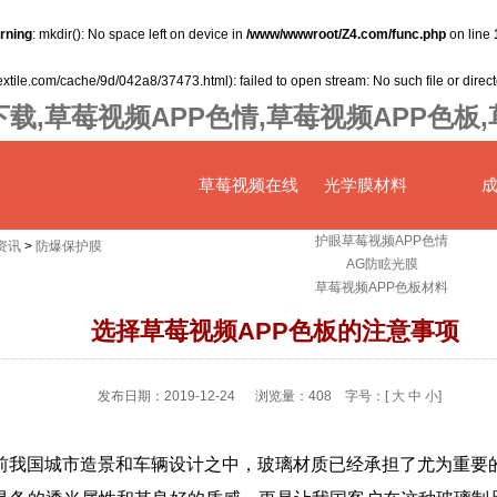
rning
: mkdir(): No space left on device in
/www/wwwroot/Z4.com/func.php
on line
textile.com/cache/9d/042a8/37473.html): failed to open stream: No such file or direc
载,草莓视频APP色情,草莓视频APP色板
草莓视频在线
光学膜材料
护眼草莓视频APP色情
资讯
>
防爆保护膜
AG防眩光膜
观看下载首页
草莓视频APP色板材料
选择草莓视频APP色板的注意事项
发布日期：2019-12-24 浏览量：
408
字号：[
大
中
小
]
前我国城市造景和车辆设计之中，玻璃材质已经承担了尤为重要