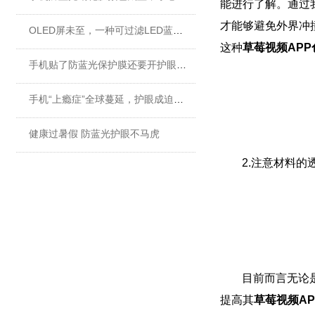
能进行了解。通过
才能够避免外界冲
OLED屏未至，一种可过滤LED蓝光的草莓视频APP色情材料发挥重要...
这种
草莓视频APP
手机贴了防蓝光保护膜还要开护眼模式吗？
手机“上瘾症”全球蔓延，护眼成迫切需求
健康过暑假 防蓝光护眼不马虎
2.
注意材料的
目前而言无论
提高其
草莓视频AP